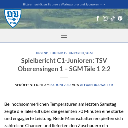
Zum
Bitte unterstützen Sie unsere Werbepartner und Sponsoren - - ->
Inhalt
springen
JUGEND
,
JUGEND C-JUNIOREN
,
SGM
Spielbericht C1-Junioren: TSV
Oberensingen 1 – SGM Täle 1 2:2
VERÖFFENTLICHT AM
23. JUNI 2026
VON
ALEXANDRA WALTER
Bei hochsommerlichen Temperaturen am letzten Samstag
zeigte die Täles-Elf über die gesamten 70 Minuten eine starke
und engagierte Leistung. Beide Mannschaften erspielten sich
zahlreiche Chancen und lieferten den Zuschauern ein