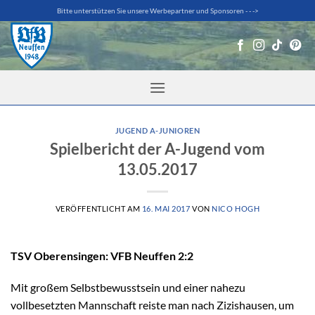
Zum
Bitte unterstützen Sie unsere Werbepartner und Sponsoren - - ->
Inhalt
springen
JUGEND A-JUNIOREN
Spielbericht der A-Jugend vom
13.05.2017
VERÖFFENTLICHT AM
16. MAI 2017
VON
NICO HOGH
TSV Oberensingen: VFB Neuffen 2:2
Mit großem Selbstbewusstsein und einer nahezu
vollbesetzten Mannschaft reiste man nach Zizishausen, um