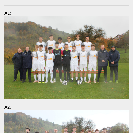
A1:
A2: