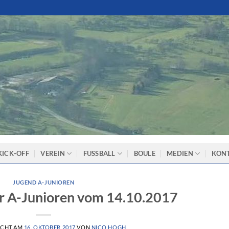
KICK-OFF
VEREIN
FUSSBALL
BOULE
MEDIEN
KON
JUGEND A-JUNIOREN
er A-Junioren vom 14.10.2017
ICHT AM
16. OKTOBER 2017
VON
NICO HOGH