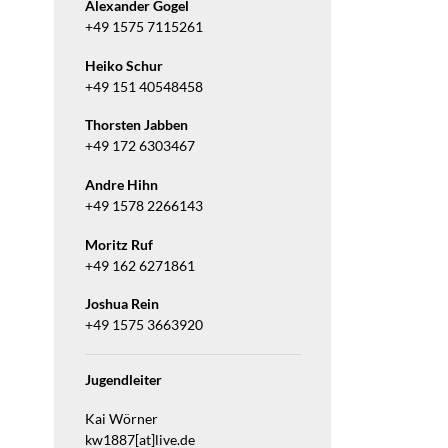
Alexander Gogel
+49 1575 7115261
Heiko Schur
+49 151 40548458
Thorsten Jabben
+49 172 6303467
Andre Hihn
+49 1578 2266143
Moritz Ruf
+49 162 6271861
Joshua Rein
+49 1575 3663920
Jugendleiter
Kai Wörner
kw1887[at]live.de