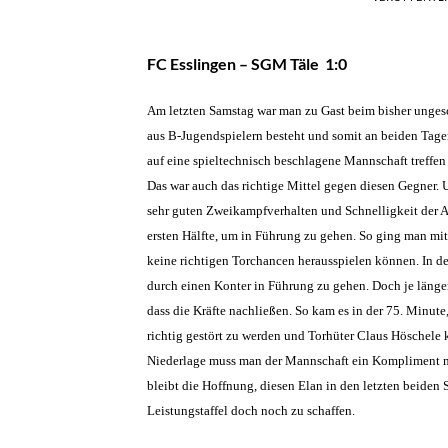
FC Esslingen – SGM Täle 1:0
Am letzten Samstag war man zu Gast beim bisher ungesc
aus B-Jugendspielern besteht und somit an beiden Tage
auf eine spieltechnisch beschlagene Mannschaft treffen 
Das war auch das richtige Mittel gegen diesen Gegner.
sehr guten Zweikampfverhalten und Schnelligkeit der A
ersten Hälfte, um in Führung zu gehen. So ging man mit
keine richtigen Torchancen herausspielen können. In der
durch einen Konter in Führung zu gehen. Doch je länge
dass die Kräfte nachließen. So kam es in der 75. Minute
richtig gestört zu werden und Torhüter Claus Höschele k
Niederlage muss man der Mannschaft ein Kompliment mac
bleibt die Hoffnung, diesen Elan in den letzten beide
Leistungstaffel doch noch zu schaffen.