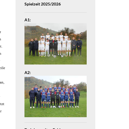
Spielzeit 2025/2026
A1:
r
n
t.
m
eile
A2:
an,
tzt
r