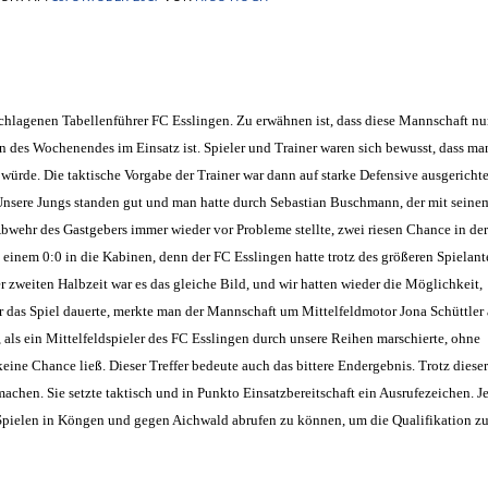
hlagenen Tabellenführer FC Esslingen. Zu erwähnen ist, dass diese Mannschaft nu
n des Wochenendes im Einsatz ist. Spieler und Trainer waren sich bewusst, dass ma
würde. Die taktische Vorgabe der Trainer war dann auf starke Defensive ausgerichte
 Unsere Jungs standen gut und man hatte durch Sebastian Buschmann, der mit seine
bwehr des Gastgebers immer wieder vor Probleme stellte, zwei riesen Chance in der
 einem 0:0 in die Kabinen, denn der FC Esslingen hatte trotz des größeren Spielant
 zweiten Halbzeit war es das gleiche Bild, und wir hatten wieder die Möglichkeit,
r das Spiel dauerte, merkte man der Mannschaft um Mittelfeldmotor Jona Schüttler 
, als ein Mittelfeldspieler des FC Esslingen durch unsere Reihen marschierte, ohne
eine Chance ließ. Dieser Treffer bedeute auch das bittere Endergebnis. Trotz dieser
hen. Sie setzte taktisch und in Punkto Einsatzbereitschaft ein Ausrufezeichen. Je
n Spielen in Köngen und gegen Aichwald abrufen zu können, um die Qualifikation zu