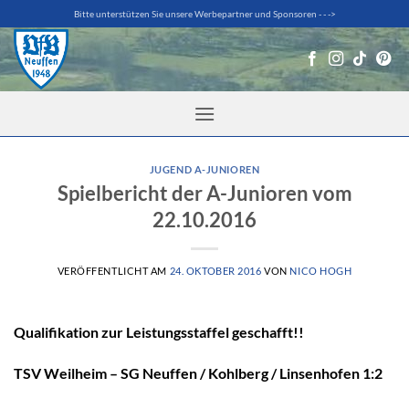
Zum
Bitte unterstützen Sie unsere Werbepartner und Sponsoren - - ->
Inhalt
springen
JUGEND A-JUNIOREN
Spielbericht der A-Junioren vom
22.10.2016
VERÖFFENTLICHT AM
24. OKTOBER 2016
VON
NICO HOGH
Qualifikation zur Leistungsstaffel geschafft!!
TSV Weilheim – SG Neuffen / Kohlberg / Linsenhofen 1:2