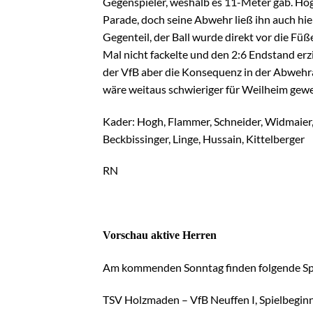
Gegenspieler, weshalb es 11-Meter gab. Hog
Parade, doch seine Abwehr ließ ihn auch hie
Gegenteil, der Ball wurde direkt vor die Fü
Mal nicht fackelte und den 2:6 Endstand erzi
der VfB aber die Konsequenz in der Abwehrarb
wäre weitaus schwieriger für Weilheim gewe
Kader: Hogh, Flammer, Schneider, Widmaier, 
Beckbissinger, Linge, Hussain, Kittelberger
RN
Vorschau aktive Herren
Am kommenden Sonntag finden folgende Spie
TSV Holzmaden – VfB Neuffen I, Spielbegin