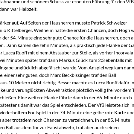
tabnahme und schönem Schuss zur erneuten Führung für den VfB
dann war Halbzeit.
rker auf. Auf Seiten der Hausherren musste Patrick Schweizer
Thilo Kittelberger. Weilheim hatte die ersten Chancen, doch Hogh 
in der 54. Minute eine sehr gute Chance für die Hausherren, doch 
. Dann kamen die zehn Minuten, als praktisch jede Flanke der G
ar Lucca Ruoff mit einem Abstauber zur Stelle, als vorher Incorvaia
zwei Minuten später traf dann Markus Glück zum 2:3 ebenfalls mit
ingabe unglücklich abgefälscht wurde. Vom Anspiel weg kam dan
, einer sehr guten, doch Marc Beckbissinger traf den Ball
aus 10 Metern nicht richtig. Besser machte es Lucca Ruoff dafür i
nke und verunglückten Abwehraktion plötzlich völlig frei vor dem 
hießen. Eine weitere Flanke führte dann in der 66. Minute durch
ätestens damit war das Spiel entschieden. Der VfB leistete sich i
derholtem Foulspiel in der 74. Minute eine gelbe rote Karte un
e aber trotzdem noch Chancen zu verzeichnen. In der 85. Minute
 Ball aus dem Tor zur Faustabwehr, traf aber auch seinen