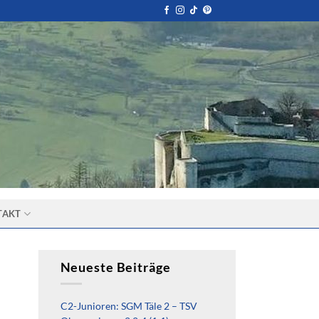
TAKT
Neueste Beiträge
C2-Junioren: SGM Täle 2 – TSV