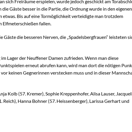
sich Freiräume erspielen, wurde jedoch geschickt am Torabschl
die Gäste besser in die Partie, die Ordnung wurde in den eigenen
 etwas. Bis auf eine Tormöglichkeit verteidigte man trotzdem
 Elfmeterschießen fallen.
 Gäste die besseren Nerven, die „Spadelsbergfrauen“ leisteten si
ng im Lager der Neuffener Damen zufrieden. Wenn man diese
unktspielen erneut abrufen kann, wird man dort die nötigen Punk
h vor keinen Gegnerinnen verstecken muss und in dieser Mannscha
 Anja Kolb (57. Kremer), Sophie Kreppenhofer, Alisa Lauser, Jacquel
51. Reich), Hanna Bohner (57. Heissenberger), Larissa Gerhart und