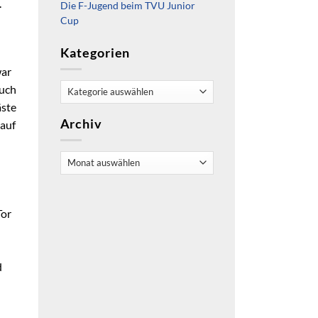
.
Die F-Jugend beim TVU Junior
Cup
Kategorien
war
Kategorien
auch
äste
Archiv
 auf
Archiv
n
n
Tor
n
d