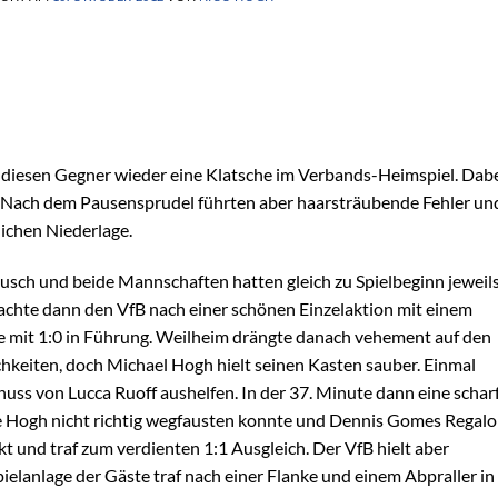
 diesen Gegner wieder eine Klatsche im Verbands-Heimspiel. Dab
rt.Nach dem Pausensprudel führten aber haarsträubende Fehler un
ichen Niederlage.
ausch und beide Mannschaften hatten gleich zu Spielbeginn jeweil
rachte dann den VfB nach einer schönen Einzelaktion mit einem
e mit 1:0 in Führung. Weilheim drängte danach vehement auf den
hkeiten, doch Michael Hogh hielt seinen Kasten sauber. Einmal
uss von Lucca Ruoff aushelfen. In der 37. Minute dann eine schar
die Hogh nicht richtig wegfausten konnte und Dennis Gomes Regalo
 und traf zum verdienten 1:1 Ausgleich. Der VfB hielt aber
ielanlage der Gäste traf nach einer Flanke und einem Abpraller in