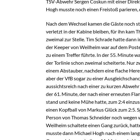
TSV-Abwehr Sergen Coskun mit einer Direk
Hogh musste noch einen Freistoß parieren, 
Nach dem Wechsel kamen die Gäste noch stä
verletzt in der Kabine bleiben, für ihn kam 
zweimal zur Stelle. Tim Schrade hatte dann 
der Keeper von Weilheim war auf dem Posten
zu einem Treffer führte. In der 55. Minute w
der Torlinie schon zweimal scheiterte. Nur 
einem Abstauber, nachdem eine flache Here
aber der VfB sogar zu einer Ausgleichschance
aussichtsreich nach einer zu kurzen Abwehr 
der 61. Minute, der nach einer erneuten Fla
stand und keine Mühe hatte, zum 2:4 einzusc
einen Kopfball von Markus Glück zum 2:5. Sp
Person von Thomas Schneider noch wegen wie
Weilheim schaltete einen Gang zurück, hatt
musste dann Michael Hogh nach einem langen