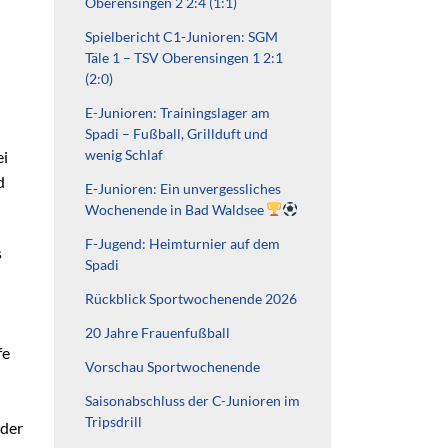
Oberensingen 2 2:4 (1:1)
Spielbericht C1-Junioren: SGM
Täle 1 – TSV Oberensingen 1 2:1
(2:0)
E-Junioren: Trainingslager am
Spadi – Fußball, Grillduft und
wenig Schlaf
ei
d
E-Junioren: Ein unvergessliches
Wochenende in Bad Waldsee
F-Jugend: Heimturnier auf dem
s
Spadi
Rückblick Sportwochenende 2026
20 Jahre Frauenfußball
fe
Vorschau Sportwochenende
Saisonabschluss der C-Junioren im
Tripsdrill
 der