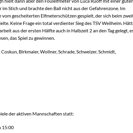
h hielt dann aber den Foulelfmeter von Luca Ruoff mit einer gute
r im Stich und brachte den Ball nicht aus der Gefahrenzone. Im
ße vom gescheiterten Elfmeterschützen gespielt, der sich beim zwei
elte. Keine Frage ein total verdienter Sieg des TSV Weilheim. Hät
eit aus der ersten Hälfte auch in Halbzeit 2 an den Tag gelegt, e
sen, das Spiel zu gewinnen.
Coskun, Birkmaier, Wollner, Schrade, Schweizer, Schmidt,
le der aktiven Mannschaften statt:
n 15:00