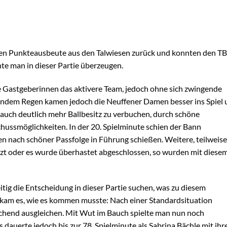
len Punkteausbeute aus den Talwiesen zurück und konnten den TB
nte man in dieser Partie überzeugen.
e Gastgeberinnen das aktivere Team, jedoch ohne sich zwingende
endem Regen kamen jedoch die Neuffener Damen besser ins Spiel
 auch deutlich mehr Ballbesitz zu verbuchen, durch schöne
schussmöglichkeiten. In der 20. Spielminute schien der Bann
n nach schöner Passfolge in Führung schießen. Weitere, teilweise
zt oder es wurde überhastet abgeschlossen, so wurden mit diese
itig die Entscheidung in dieser Partie suchen, was zu diesem
o kam es, wie es kommen musste: Nach einer Standardsituation
chend ausgleichen. Mit Wut im Bauch spielte man nun noch
s dauerte jedoch bis zur 78. Spielminute als Sabrina Bächle mit ih