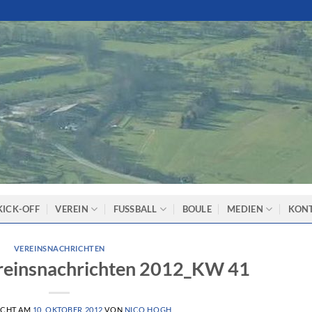
KICK-OFF
VEREIN
FUSSBALL
BOULE
MEDIEN
KON
VEREINSNACHRICHTEN
reinsnachrichten 2012_KW 41
ICHT AM
10. OKTOBER 2012
VON
NICO HOGH