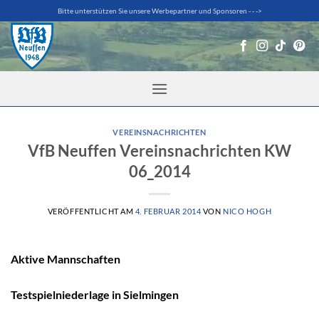
Zum
Bitte unterstützen Sie unsere Werbepartner und Sponsoren - - ->
Inhalt
springen
VEREINSNACHRICHTEN
VfB Neuffen Vereinsnachrichten KW
06_2014
VERÖFFENTLICHT AM
4. FEBRUAR 2014
VON
NICO HOGH
Aktive Mannschaften
Testspielniederlage in Sielmingen