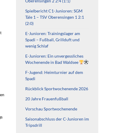
Oberensingen 2 2:4 (1:1)
Spielbericht C1-Junioren: SGM
Täle 1 – TSV Oberensingen 1 2:1
(2:0)
t
E-Junioren: Trainingslager am
Spadi – Fußball, Grillduft und
wenig Schlaf
E-Junioren: Ein unvergessliches
Wochenende in Bad Waldsee
F-Jugend: Heimturnier auf dem
Spadi
Rückblick Sportwochenende 2026
ten
20 Jahre Frauenfußball
Vorschau Sportwochenende
gs
Saisonabschluss der C-Junioren im
Tripsdrill