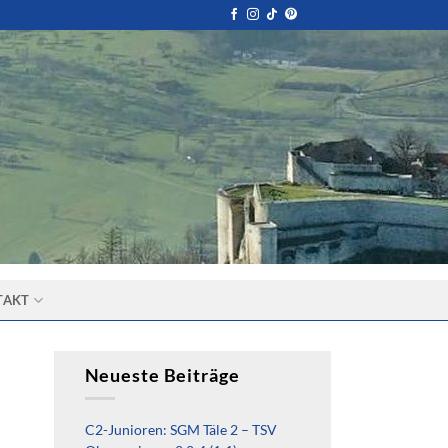
TAKT
Neueste Beiträge
C2-Junioren: SGM Täle 2 – TSV