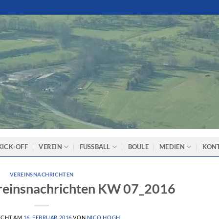
KICK-OFF
VEREIN
FUSSBALL
BOULE
MEDIEN
KON
VEREINSNACHRICHTEN
reinsnachrichten KW 07_2016
ICHT AM
16. FEBRUAR 2016
VON
NICO HOGH