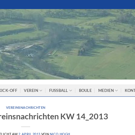
KICK-OFF
VEREIN
FUSSBALL
BOULE
MEDIEN
KON
VEREINSNACHRICHTEN
reinsnachrichten KW 14_2013
TLICHT AM
2. APRIL 2013
VON
NICO HOGH