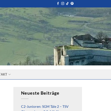
TAKT
Neueste Beiträge
C2-Junioren: SGM Täle 2 – TSV