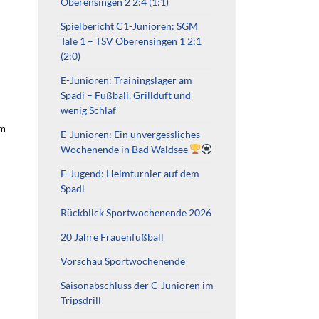
Oberensingen 2 2:4 (1:1)
Spielbericht C1-Junioren: SGM
Täle 1 – TSV Oberensingen 1 2:1
(2:0)
E-Junioren: Trainingslager am
Spadi – Fußball, Grillduft und
wenig Schlaf
im
E-Junioren: Ein unvergessliches
Wochenende in Bad Waldsee
F-Jugend: Heimturnier auf dem
Spadi
Rückblick Sportwochenende 2026
20 Jahre Frauenfußball
Vorschau Sportwochenende
Saisonabschluss der C-Junioren im
Tripsdrill