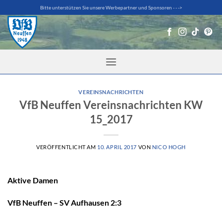
Zum
Bitte unterstützen Sie unsere Werbepartner und Sponsoren - - ->
Inhalt
springen
VEREINSNACHRICHTEN
VfB Neuffen Vereinsnachrichten KW
15_2017
VERÖFFENTLICHT AM
10. APRIL 2017
VON
NICO HOGH
Aktive Damen
VfB Neuffen – SV Aufhausen 2:3