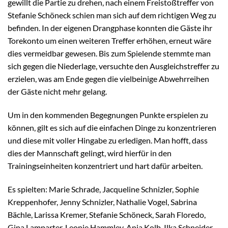
gewillt die Partie zu drehen, nach einem Freistoßtreffer von
Stefanie Schöneck schien man sich auf dem richtigen Weg zu
befinden. In der eigenen Drangphase konnten die Gäste ihr
Torekonto um einen weiteren Treffer erhöhen, erneut wäre
dies vermeidbar gewesen. Bis zum Spielende stemmte man
sich gegen die Niederlage, versuchte den Ausgleichstreffer zu
erzielen, was am Ende gegen die vielbeinige Abwehrreihen
der Gäste nicht mehr gelang.
Um in den kommenden Begegnungen Punkte erspielen zu
können, gilt es sich auf die einfachen Dinge zu konzentrieren
und diese mit voller Hingabe zu erledigen. Man hofft, dass
dies der Mannschaft gelingt, wird hierfür in den
Trainingseinheiten konzentriert und hart dafür arbeiten.
Es spielten: Marie Schrade, Jacqueline Schnizler, Sophie
Kreppenhofer, Jenny Schnizler, Nathalie Vogel, Sabrina
Bächle, Larissa Kremer, Stefanie Schöneck, Sarah Floredo,
Gina Lamparter, Leonie Hammley, Anja Kolb, Ilka Schneider,