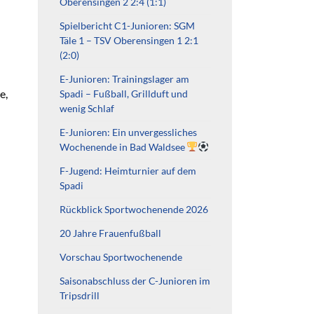
Oberensingen 2 2:4 (1:1)
Spielbericht C1-Junioren: SGM
Täle 1 – TSV Oberensingen 1 2:1
(2:0)
E-Junioren: Trainingslager am
e,
Spadi – Fußball, Grillduft und
wenig Schlaf
E-Junioren: Ein unvergessliches
Wochenende in Bad Waldsee
F-Jugend: Heimturnier auf dem
Spadi
Rückblick Sportwochenende 2026
20 Jahre Frauenfußball
Vorschau Sportwochenende
Saisonabschluss der C-Junioren im
Tripsdrill