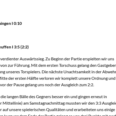
ingen I 0:10
ffen I 3:5 (2:2)
erdienter Auswärtssieg. Zu Beginn der Partie erspielten wir uns
avon zur Führung. Mit dem ersten Torschuss gelang den Gastgebe
zung unseres Torspielers. Die nächste Unachtsamkeit in der Abweh
itte der ersten Hälfte verloren wir komplett unsere Ordnung und
vor der Pause gelang uns noch der Ausgleich zum 2:2.
die langen Bälle des Gegners besser ein und gingen erneut in
r Mittellinie) am Samstagnachmittag mussten wir den 3:3 Ausglei
 auf unsere spielerischen Qualitäten und erarbeiteten uns einige
en kurz vor dem Ende der Partie gelang es uns drei Punkte mit nac