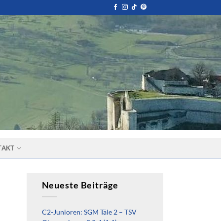
TAKT
Neueste Beiträge
C2-Junioren: SGM Täle 2 – TSV