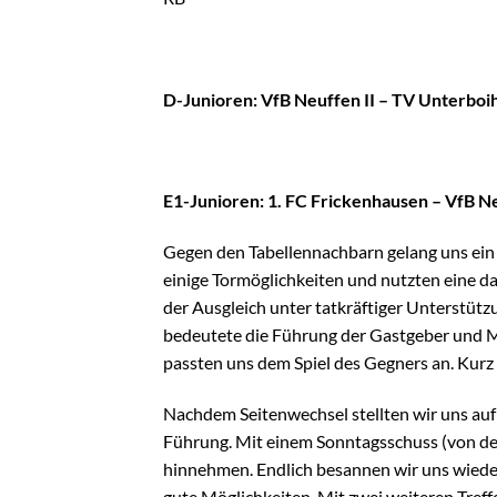
D-Junioren: VfB Neuffen II – TV Unterboih
E1-Junioren: 1. FC Frickenhausen – VfB Neu
Gegen den Tabellennachbarn gelang uns ein v
einige Tormöglichkeiten und nutzten eine d
der Ausgleich unter tatkräftiger Unterstüt
bedeutete die Führung der Gastgeber und M
passten uns dem Spiel des Gegners an. Kurz 
Nachdem Seitenwechsel stellten wir uns auf 
Führung. Mit einem Sonntagsschuss (von de
hinnehmen. Endlich besannen wir uns wieder
gute Möglichkeiten. Mit zwei weiteren Treff