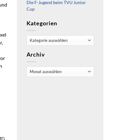
Die F-Jugend beim TVU Junior
 und
Cup
Kategorien
xel
Kategorien
r,
Archiv
vor
n
Archiv
 TG