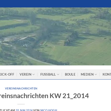
KICK-OFF
VEREIN
FUSSBALL
BOULE
MEDIEN
KON
VEREINSNACHRICHTEN
reinsnachrichten KW 21_2014
TLICHT AM
20. MAI 2014
VON
NICO HOGH