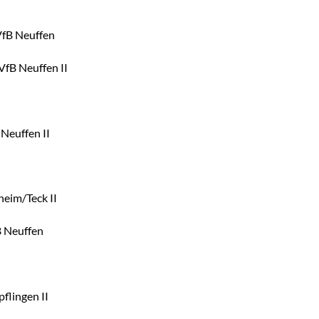
VfB Neuffen
 VfB Neuffen II
 I
B Neuffen II
gen
heim/
Teck II
B Neuffen
flingen II