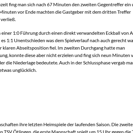
lbzeit fing man sich nach 67 Minuten den zweiten Gegentreffer ein
Minuten vor Ende machten die Gastgeber mit dem dritten Treffer
 verließ.
 einer 1:0 Führung durch einen direkt verwandelten Eckball von A
nd es 1:1 Unentschieden was dem Spielverlauf nach auch gerecht wa
er klaren Abseitsposition fiel. Im zweiten Durchgang hatte man
ng, konnte diese aber nicht erzielen und fing sich neun Minuten 
der die Niederlage bedeutete. Auch in der Schlussphase vergab ma
etwas unglücklich.
ften ihre letzten Heimspiele der laufenden Saison. Die zweite
en TSV Ötlingen, die erste Mannschaft spielt um 15 Uhr gegen die