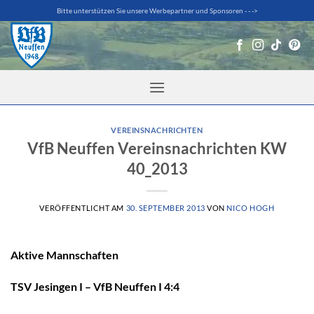
Zum
Bitte unterstützen Sie unsere Werbepartner und Sponsoren - - ->
Inhalt
springen
VEREINSNACHRICHTEN
VfB Neuffen Vereinsnachrichten KW
40_2013
VERÖFFENTLICHT AM
30. SEPTEMBER 2013
VON
NICO HOGH
Aktive Mannschaften
TSV Jesingen I – VfB Neuffen I 4:4