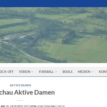
KICK-OFF
VEREIN
FUSSBALL
BOULE
MEDIEN
KON
AKTIVE DAMEN
chau Aktive Damen
T AM
28. OKTOBER 2022
VON
JOACHIM WALLISCH