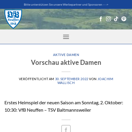
Zum
Bitte unterstützen Sie unsere Werbepartner und Sponsoren - - ->
Inhalt
springen
AKTIVE DAMEN
Vorschau aktive Damen
VERÖFFENTLICHT AM
30. SEPTEMBER 2022
VON
JOACHIM
WALLISCH
Erstes Heimspiel der neuen Saison am Sonntag, 2. Oktober:
10:30: VfB Neuffen – TSV Baltmannsweiler