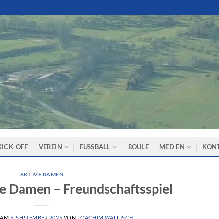
KICK-OFF
VEREIN
FUSSBALL
BOULE
MEDIEN
KON
AKTIVE DAMEN
e Damen – Freundschaftsspiel
 AM
5. SEPTEMBER 2025
VON
JOACHIM WALLISCH