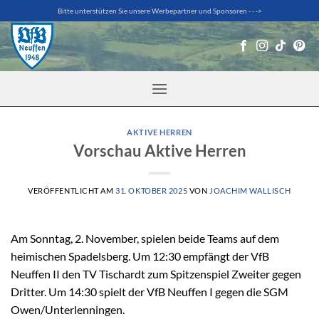
Zum
Bitte unterstützen Sie unsere Werbepartner und Sponsoren - - ->
Inhalt
springen
AKTIVE HERREN
Vorschau Aktive Herren
VERÖFFENTLICHT AM
31. OKTOBER 2025
VON
JOACHIM WALLISCH
Am Sonntag, 2. November, spielen beide Teams auf dem
heimischen Spadelsberg. Um 12:30 empfängt der VfB
Neuffen II den TV Tischardt zum Spitzenspiel Zweiter gegen
Dritter. Um 14:30 spielt der VfB Neuffen I gegen die SGM
Owen/Unterlenningen.