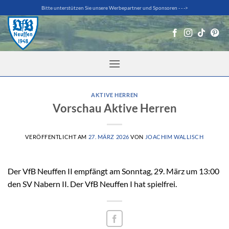
Zum
Bitte unterstützen Sie unsere Werbepartner und Sponsoren - - ->
Inhalt
springen
AKTIVE HERREN
Vorschau Aktive Herren
VERÖFFENTLICHT AM
27. MÄRZ 2026
VON
JOACHIM WALLISCH
Der VfB Neuffen II empfängt am Sonntag, 29. März um 13:00
den SV Nabern II. Der VfB Neuffen I hat spielfrei.