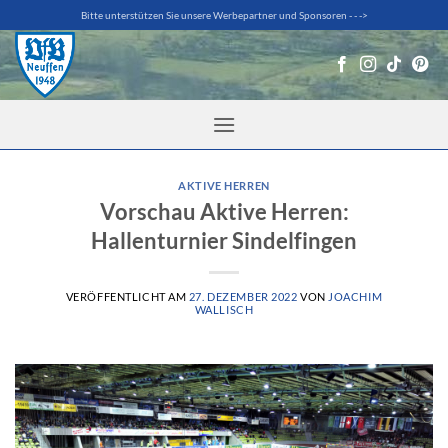
Zum
Bitte unterstützen Sie unsere Werbepartner und Sponsoren - - ->
Inhalt
springen
AKTIVE HERREN
Vorschau Aktive Herren:
Hallenturnier Sindelfingen
VERÖFFENTLICHT AM
27. DEZEMBER 2022
VON
JOACHIM
WALLISCH