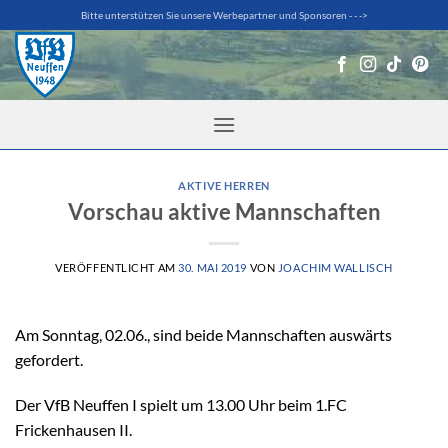
Zum
Bitte unterstützen Sie unsere Werbepartner und Sponsoren - - ->
Inhalt
springen
AKTIVE HERREN
Vorschau aktive Mannschaften
VERÖFFENTLICHT AM
30. MAI 2019
VON
JOACHIM WALLISCH
Am Sonntag, 02.06., sind beide Mannschaften auswärts
gefordert.
Der VfB Neuffen I spielt um 13.00 Uhr beim 1.FC
Frickenhausen II.