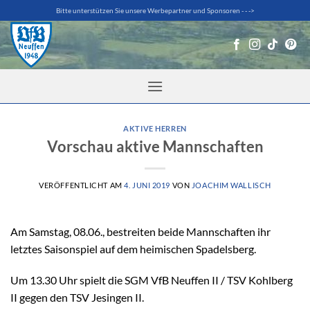
Zum
Bitte unterstützen Sie unsere Werbepartner und Sponsoren - - ->
Inhalt
springen
AKTIVE HERREN
Vorschau aktive Mannschaften
VERÖFFENTLICHT AM
4. JUNI 2019
VON
JOACHIM WALLISCH
Am Samstag, 08.06., bestreiten beide Mannschaften ihr
letztes Saisonspiel auf dem heimischen Spadelsberg.
Um 13.30 Uhr spielt die SGM VfB Neuffen II / TSV Kohlberg
II gegen den TSV Jesingen II.