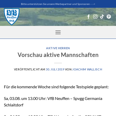
Zum
Bitte unterstützen Sie unsere Werbepartner und Sponsoren - - ->
Inhalt
springen
AKTIVE HERREN
Vorschau aktive Mannschaften
VERÖFFENTLICHT AM
30. JULI 2019
VON
JOACHIM WALLISCH
Für die kommende Woche sind folgende Testspiele geplant:
Sa, 03.08. um 13.00 Uhr: VfB Neuffen – Spvgg Germania
Schlaitdorf