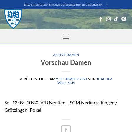
Zum
Bitte unterstützen Sie unsere Werbepartner und Sponsoren - - ->
Inhalt
springen
AKTIVE DAMEN
Vorschau Damen
VERÖFFENTLICHT AM
9. SEPTEMBER 2021
VON
JOACHIM
WALLISCH
So., 12.09.: 10:30: VfB Neuffen – SGM Neckartailfingen /
Grötzingen (Pokal)