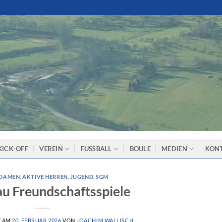
KICK-OFF
VEREIN
FUSSBALL
BOULE
MEDIEN
KON
 DAMEN
,
AKTIVE HERREN
,
JUGEND
,
SGM
u Freundschaftsspiele
T AM
20. FEBRUAR 2026
VON
JOACHIM WALLISCH