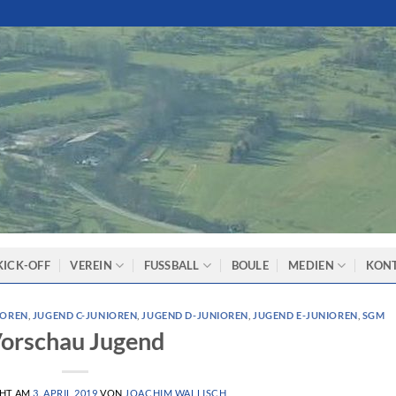
KICK-OFF
VEREIN
FUSSBALL
BOULE
MEDIEN
KON
IOREN
,
JUGEND C-JUNIOREN
,
JUGEND D-JUNIOREN
,
JUGEND E-JUNIOREN
,
SGM
orschau Jugend
CHT AM
3. APRIL 2019
VON
JOACHIM WALLISCH