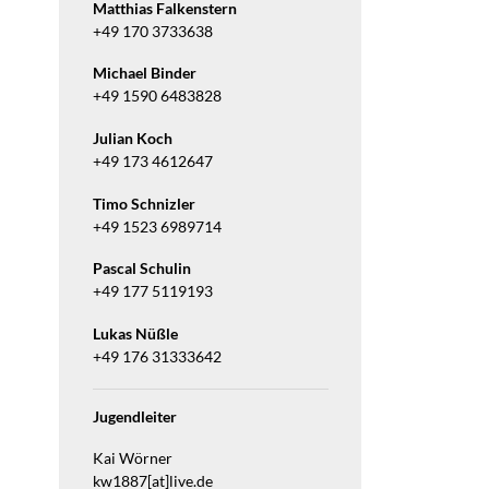
Matthias Falkenstern
+49 170 3733638
Michael Binder
+49 1590 6483828
Julian Koch
+49 173 4612647
Timo Schnizler
+49 1523 6989714
Pascal Schulin
+49 177 5119193
Lukas Nüßle
+49 176 31333642
Jugendleiter
Kai Wörner
kw1887[at]live.de