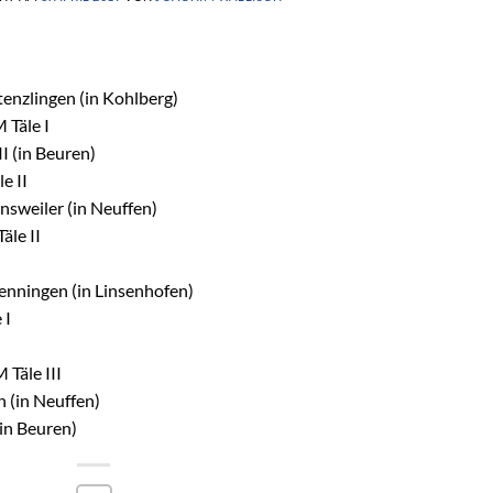
enzlingen (in Kohlberg)
 Täle I
I (in Beuren)
e II
sweiler (in Neuffen)
äle II
enningen (in Linsenhofen)
 I
Täle III
 (in Neuffen)
in Beuren)