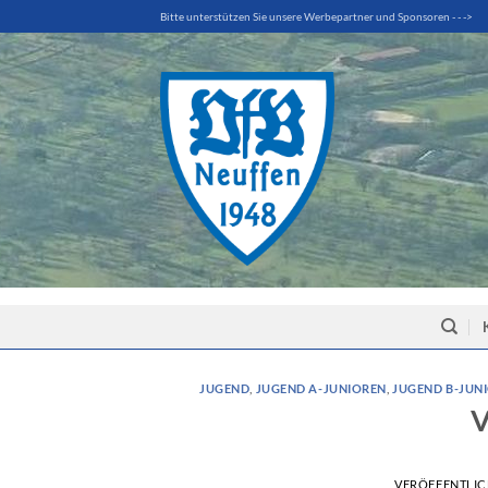
Zum
Bitte unterstützen Sie unsere Werbepartner und Sponsoren - - ->
Inhalt
springen
JUGEND
,
JUGEND A-JUNIOREN
,
JUGEND B-JUN
V
VERÖFFENTLI