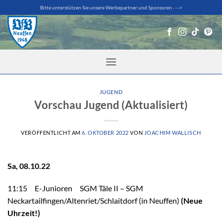
Zum
Bitte unterstützen Sie unsere Werbepartner und Sponsoren - - ->
Inhalt
springen
JUGEND
Vorschau Jugend (Aktualisiert)
VERÖFFENTLICHT AM
6. OKTOBER 2022
VON
JOACHIM WALLISCH
Sa, 08.10.22
11:15 E-Junioren SGM Täle II – SGM
Neckartailfingen/Altenriet/Schlaitdorf (in Neuffen)
(Neue
Uhrzeit!)