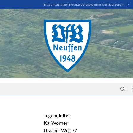
Zum
Bitte unterstützen Sie unsere Werbepartner und Sponsoren - - ->
Inhalt
springen
Jugendleiter
Kai Wörner
Uracher Weg 37