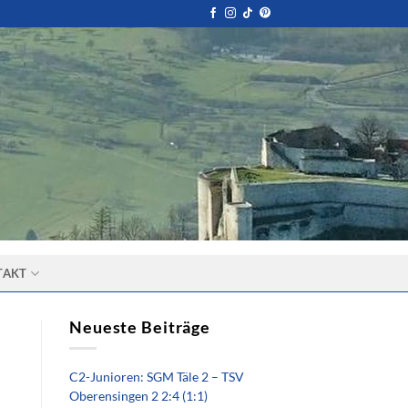
TAKT
Neueste Beiträge
C2-Junioren: SGM Täle 2 – TSV
Oberensingen 2 2:4 (1:1)