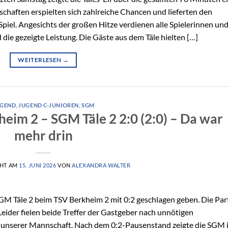
chaften erspielten sich zahlreiche Chancen und lieferten den
piel. Angesichts der großen Hitze verdienen alle Spielerinnen un
 die gezeigte Leistung. Die Gäste aus dem Täle hielten […]
WEITERLESEN
→
UGEND
,
JUGEND C-JUNIOREN
,
SGM
eim 2 – SGM Täle 2 2:0 (2:0) – Da war
mehr drin
CHT AM
15. JUNI 2026
VON
ALEXANDRA WALTER
GM Täle 2 beim TSV Berkheim 2 mit 0:2 geschlagen geben. Die Par
Leider fielen beide Treffer der Gastgeber nach unnötigen
 unserer Mannschaft. Nach dem 0:2-Pausenstand zeigte die SGM 