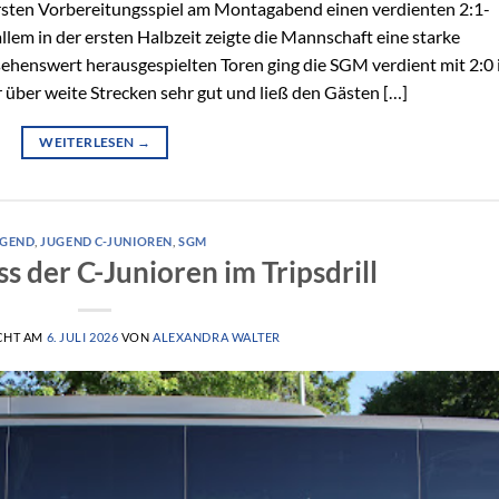
ersten Vorbereitungsspiel am Montagabend einen verdienten 2:1-
lem in der ersten Halbzeit zeigte die Mannschaft eine starke
ehenswert herausgespielten Toren ging die SGM verdient mit 2:0 
über weite Strecken sehr gut und ließ den Gästen […]
WEITERLESEN
→
UGEND
,
JUGEND C-JUNIOREN
,
SGM
s der C-Junioren im Tripsdrill
CHT AM
6. JULI 2026
VON
ALEXANDRA WALTER