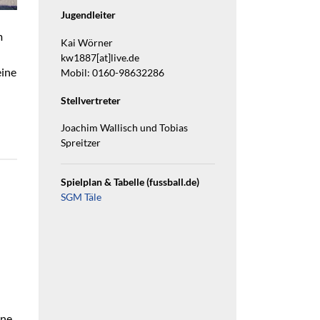
Jugendleiter
m
Kai Wörner
kw1887[at]live.de
eine
Mobil: 0160-98632286
Stellvertreter
Joachim Wallisch und Tobias
Spreitzer
Spielplan & Tabelle (fussball.de)
SGM Täle
ine