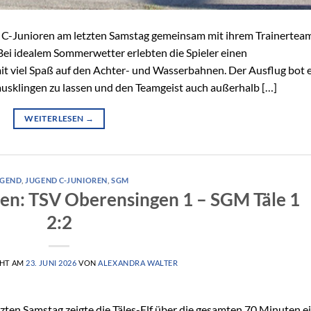
 C-Junioren am letzten Samstag gemeinsam mit ihrem Trainertea
. Bei idealem Sommerwetter erlebten die Spieler einen
t viel Spaß auf den Achter- und Wasserbahnen. Der Ausflug bot 
usklingen zu lassen und den Teamgeist auch außerhalb […]
WEITERLESEN
→
UGEND
,
JUGEND C-JUNIOREN
,
SGM
ren: TSV Oberensingen 1 – SGM Täle 1
2:2
CHT AM
23. JUNI 2026
VON
ALEXANDRA WALTER
en Samstag zeigte die Täles-Elf über die gesamten 70 Minuten e