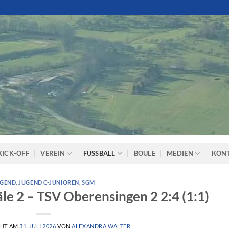
KICK-OFF
VEREIN
FUSSBALL
BOULE
MEDIEN
KON
UGEND
,
JUGEND C-JUNIOREN
,
SGM
le 2 – TSV Oberensingen 2 2:4 (1:1)
CHT AM
31. JULI 2026
VON
ALEXANDRA WALTER