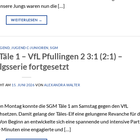
Unsere Jungs waren nun die […]
WEITERLESEN
→
UGEND
,
JUGEND C-JUNIOREN
,
SGM
le 1 – VfL Pfullingen 2 3:1 (2:1) –
lgsserie fortgesetzt
CHT AM
15. JUNI 2026
VON
ALEXANDRA WALTER
en Montag konnte die SGM Täle 1 am Samstag gegen den VfL
chsetzen. Damit gelang der Täles-Elf eine gelungene Revanche für d
Von Beginn an entwickelte sich eine spannende und intensive Part
 Minuten eine engagierte und […]