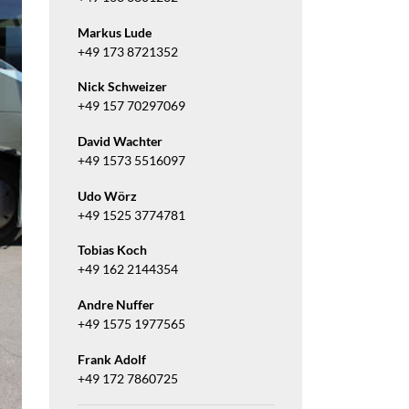
Markus Lude
+49 173 8721352
Nick Schweizer
+49 157 70297069
David Wachter
+49 1573 5516097
Udo Wörz
+49 1525 3774781
Tobias Koch
+49 162 2144354
Andre Nuffer
+49 1575 1977565
Frank Adolf
+49 172 7860725