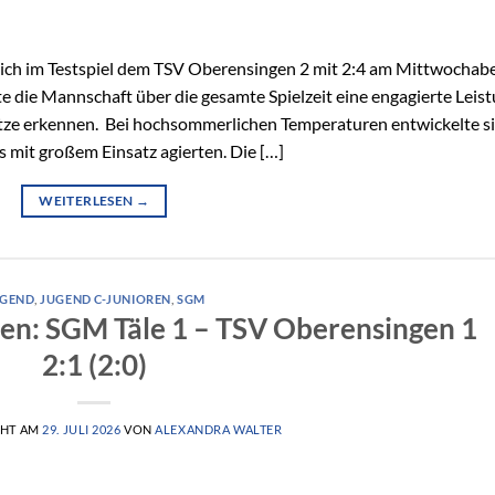
sich im Testspiel dem TSV Oberensingen 2 mit 2:4 am Mittwochab
te die Mannschaft über die gesamte Spielzeit eine engagierte Leis
nsätze erkennen. Bei hochsommerlichen Temperaturen entwickelte s
s mit großem Einsatz agierten. Die […]
WEITERLESEN
→
UGEND
,
JUGEND C-JUNIOREN
,
SGM
ren: SGM Täle 1 – TSV Oberensingen 1
2:1 (2:0)
CHT AM
29. JULI 2026
VON
ALEXANDRA WALTER