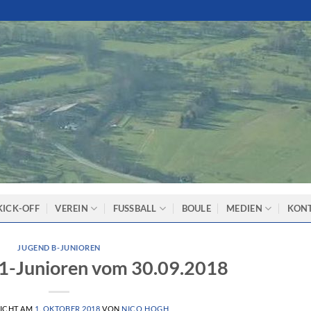
KICK-OFF
VEREIN
FUSSBALL
BOULE
MEDIEN
KON
JUGEND B-JUNIOREN
B1-Junioren vom 30.09.2018
ICHT AM
1. OKTOBER 2018
VON
NICO HOGH