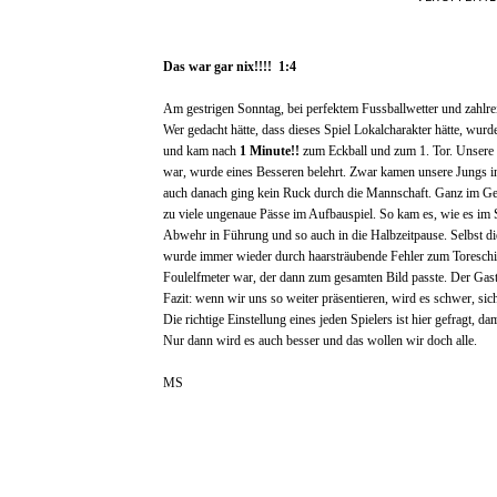
Das war gar nix!!!! 1:4
Am gestrigen Sonntag, bei perfektem Fussballwetter und zahlr
Wer gedacht hätte, dass dieses Spiel Lokalcharakter hätte, wur
und kam nach
1 Minute!!
zum Eckball und zum 1. Tor. Unsere g
war, wurde eines Besseren belehrt. Zwar kamen unsere Jungs i
auch danach ging kein Ruck durch die Mannschaft. Ganz im Gege
zu viele ungenaue Pässe im Aufbauspiel. So kam es, wie es im 
Abwehr in Führung und so auch in die Halbzeitpause. Selbst di
wurde immer wieder durch haarsträubende Fehler zum Toreschies
Foulelfmeter war, der dann zum gesamten Bild passte. Der Gast
Fazit: wenn wir uns so weiter präsentieren, wird es schwer, sich 
Die richtige Einstellung eines jeden Spielers ist hier gefragt, d
Nur dann wird es auch besser und das wollen wir doch alle.
MS