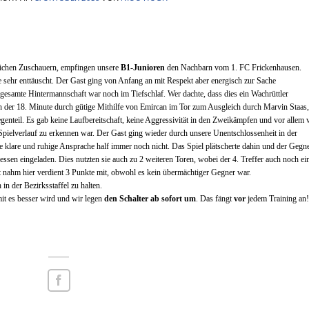
eichen Zuschauern, empfingen unsere
B1-Junioren
den Nachbarn vom 1. FC Frickenhausen.
de sehr enttäuscht. Der Gast ging von Anfang an mit Respekt aber energisch zur Sache
esamte Hintermannschaft war noch im Tiefschlaf. Wer dachte, dass dies ein Wachrüttler
n der 18. Minute durch gütige Mithilfe von Emircan im Tor zum Ausgleich durch Marvin Staas,
nteil. Es gab keine Laufbereitschaft, keine Aggressivität in den Zweikämpfen und vor allem v
Spielverlauf zu erkennen war. Der Gast ging wieder durch unsere Unentschlossenheit in der
e klare und ruhige Ansprache half immer noch nicht. Das Spiel plätscherte dahin und der Gegn
sen eingeladen. Dies nutzten sie auch zu 2 weiteren Toren, wobei der 4. Treffer auch noch ei
 nahm hier verdient 3 Punkte mit, obwohl es kein übermächtiger Gegner war.
in der Bezirksstaffel zu halten.
amit es besser wird und wir legen
den Schalter ab sofort um
. Das fängt
vor
jedem Training an!