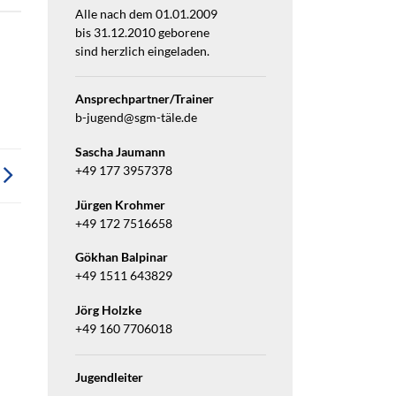
Alle nach dem 01.01.2009
bis 31.12.2010 geborene
sind herzlich eingeladen.
Ansprechpartner/Trainer
b-jugend@sgm-täle.de
Sascha Jaumann
+49 177 3957378
Jürgen Krohmer
+49 172 7516658
Gökhan Balpinar
+49 1511 643829
Jörg Holzke
+49 160 7706018
Jugendleiter