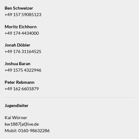
Ben Schweizer
+49 157 59085123
Moritz Eichhorn
+49 174 4434000
Jonah Döbler
+49 176 31164525
Joshua Baran
+49 1575 4322946
Peter Rebmann
+49 162 6601879
Jugendleiter
Kai Wörner
kw1887[at]live.de
Mobil: 0160-98632286