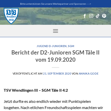
Zum
Bitte unterstützen Sie unsere Werbepartner und Sponsoren - - ->
Inhalt
springen
JUGEND D-JUNIOREN
,
SGM
Bericht der D2-Junioren SGM Täle II
vom 19.09.2020
VERÖFFENTLICHT AM
21. SEPTEMBER 2020
VON
ANNIKA GODE
TSV Wendlingen III – SGM Täle II 4:2
Jetzt durfte es also endlich wieder mit Punktspielen
losgehen. Nach etlichen Freundschaftsspielen machten wir