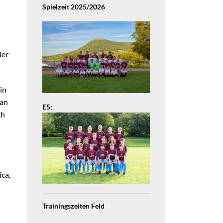
Spielzeit 2025/2026
der
in
man
E5:
ch
ica,
Trainingszeiten Feld