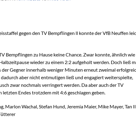
eisstaffel gegen den TV Bempflingen ll konnte der VfB Neuffen lei
TV Bempflingen zu Hause keine Chance. Zwar konnte, ähnlich wie 
Halbzeitpause wieder zu einem 2:2 aufgeholt werden. Doch ließ 
ss der Gegner innerhalb weniger Minuten erneut zweimal erfolgrei
dadurch aber nicht entmutigen ließ und engagiert weiterspielte,
usch zwar nochmals verringert werden. Da aber auch der TV
h letzten Endes trotzdem mit 4:6 geschlagen geben.
ng, Marlon Wachal, Stefan Hund, Jeremia Maier, Mike Mayer, Tan Il
Fütterer