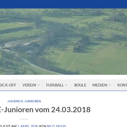
KICK-OFF
VEREIN
FUSSBALL
BOULE
MEDIEN
KON
JUGEND E-JUNIOREN
 E-Junioren vom 24.03.2018
TLICHT AM
5. APRIL 2018
VON
NICO HOGH