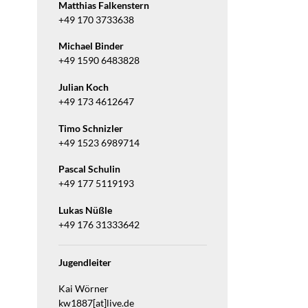
Matthias Falkenstern
+49 170 3733638
Michael Binder
+49 1590 6483828
Julian Koch
+49 173 4612647
Timo Schnizler
+49 1523 6989714
Pascal Schulin
+49 177 5119193
Lukas Nüßle
+49 176 31333642
Jugendleiter
Kai Wörner
kw1887[at]live.de