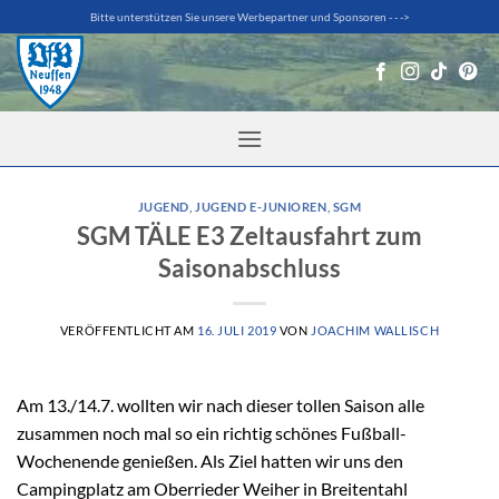
Zum
Bitte unterstützen Sie unsere Werbepartner und Sponsoren - - ->
Inhalt
springen
JUGEND
,
JUGEND E-JUNIOREN
,
SGM
SGM TÄLE E3 Zeltausfahrt zum
Saisonabschluss
VERÖFFENTLICHT AM
16. JULI 2019
VON
JOACHIM WALLISCH
Am 13./14.7. wollten wir nach dieser tollen Saison alle
zusammen noch mal so ein richtig schönes Fußball-
Wochenende genießen. Als Ziel hatten wir uns den
Campingplatz am Oberrieder Weiher in Breitentahl