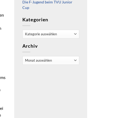
Die F-Jugend beim TVU Junior
Cup
hen
Kategorien
h
Kategorien
Archiv
Archiv
rms
n
ei
s