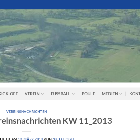
KICK-OFF
VEREIN
FUSSBALL
BOULE
MEDIEN
KON
VEREINSNACHRICHTEN
reinsnachrichten KW 11_2013
LICHT AM
13. MÄRZ 2013
VON
NICO HOGH