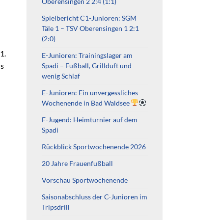
Oberensingen 2 2:4 (1:1)
Spielbericht C1-Junioren: SGM
Täle 1 – TSV Oberensingen 1 2:1
(2:0)
1.
E-Junioren: Trainingslager am
ls
Spadi – Fußball, Grillduft und
wenig Schlaf
E-Junioren: Ein unvergessliches
Wochenende in Bad Waldsee
F-Jugend: Heimturnier auf dem
Spadi
Rückblick Sportwochenende 2026
20 Jahre Frauenfußball
Vorschau Sportwochenende
Saisonabschluss der C-Junioren im
Tripsdrill