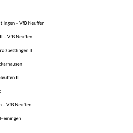
ingen – VfB Neuffen
I – VfB Neuffen
bettlingen II
ckarhausen
ffen II
t
 – VfB Neuffen
 Heiningen