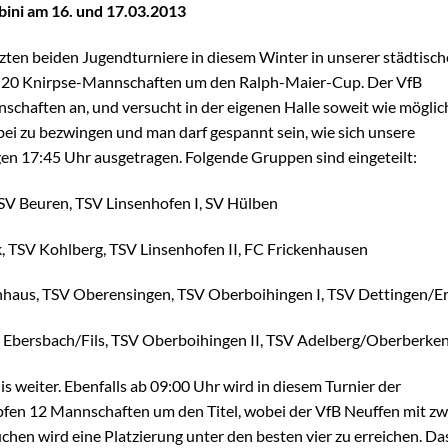
ini am 16. und 17.03.2013
en beiden Jugendturniere in diesem Winter in unserer städtisc
en 20 Knirpse-Mannschaften um den Ralph-Maier-Cup. Der VfB
nnschaften an, und versucht in der eigenen Halle soweit wie möglic
bei zu bezwingen und man darf gespannt sein, wie sich unsere
en 17:45 Uhr ausgetragen. Folgende Gruppen sind eingeteilt:
SV Beuren, TSV Linsenhofen I, SV Hülben
k, TSV Kohlberg, TSV Linsenhofen II, FC Frickenhausen
nhaus, TSV Oberensingen, TSV Oberboihingen I, TSV Dettingen/E
V Ebersbach/Fils, TSV Oberboihingen II, TSV Adelberg/Oberberke
 weiter. Ebenfalls ab 09:00 Uhr wird in diesem Turnier der
pfen 12 Mannschaften um den Titel, wobei der VfB Neuffen mit zw
chen wird eine Platzierung unter den besten vier zu erreichen. Da