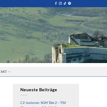
TAKT
Neueste Beiträge
C2-Junioren: SGM Täle 2 – TSV