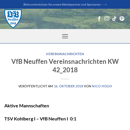
Zum
Bitte unterstützen Sie unsere Werbepartner und Sponsoren - - ->
Inhalt
springen
VEREINSNACHRICHTEN
VfB Neuffen Vereinsnachrichten KW
42_2018
VERÖFFENTLICHT AM
16. OKTOBER 2018
VON
NICO HOGH
Aktive Mannschaften
TSV Kohlberg I – VfB Neuffen I 0:1