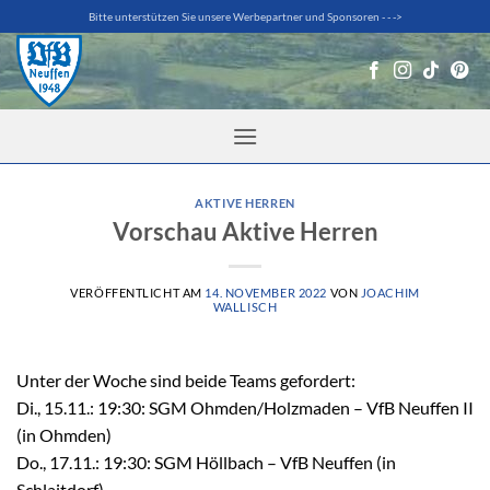
Zum
Bitte unterstützen Sie unsere Werbepartner und Sponsoren - - ->
Inhalt
springen
AKTIVE HERREN
Vorschau Aktive Herren
VERÖFFENTLICHT AM
14. NOVEMBER 2022
VON
JOACHIM
WALLISCH
Unter der Woche sind beide Teams gefordert:
Di., 15.11.: 19:30: SGM Ohmden/Holzmaden – VfB Neuffen II
(in Ohmden)
Do., 17.11.: 19:30: SGM Höllbach – VfB Neuffen (in
Schlaitdorf)