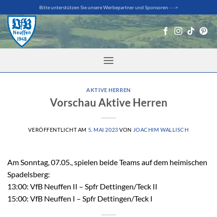
Zum
Bitte unterstützen Sie unsere Werbepartner und Sponsoren - - ->
Inhalt
springen
AKTIVE HERREN
Vorschau Aktive Herren
VERÖFFENTLICHT AM
5. MAI 2023
VON
JOACHIM WALLISCH
Am Sonntag, 07.05., spielen beide Teams auf dem heimischen
Spadelsberg:
13:00: VfB Neuffen II – Spfr Dettingen/Teck II
15:00: VfB Neuffen I – Spfr Dettingen/Teck I