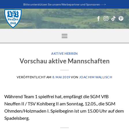
Zum
Bitte unterstützen Sie unsere Werbepartner und Sponsoren - - ->
Inhalt
springen
AKTIVE HERREN
Vorschau aktive Mannschaften
VERÖFFENTLICHT AM
8. MAI 2019
VON
JOACHIM WALLISCH
Während Team 1 spielfrei hat, empfängt die SGM VfB
Neuffen II / TSV Kohlberg II am Sonntag, 12.05., die SGM
Ohmden/Holzmaden I. Spielbeginn ist um 15.00 Uhr auf dem
Spadelsberg.