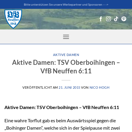
Zum
Bitte unterstützen Sie unsere Werbepartner und Sponsoren - - ->
Inhalt
springen
AKTIVE DAMEN
Aktive Damen: TSV Oberboihingen –
VfB Neuffen 6:11
VERÖFFENTLICHT AM
21. JUNI 2015
VON
NICO HOGH
Aktive Damen: TSV Oberboihingen – VfB Neuffen 6:11
Eine wahre Torflut gab es beim Auswärtsspiel gegen die
„Boihinger Damen“, welche sich in der Spielpause mit zwei