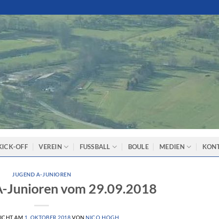
KICK-OFF
VEREIN
FUSSBALL
BOULE
MEDIEN
KON
JUGEND A-JUNIOREN
 A-Junioren vom 29.09.2018
ICHT AM
1. OKTOBER 2018
VON
NICO HOGH