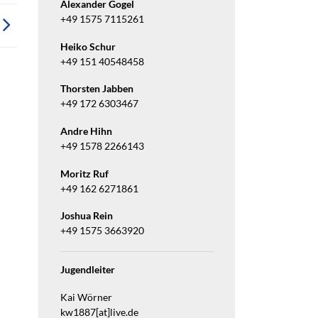
Alexander Gogel
+49 1575 7115261
Heiko Schur
+49 151 40548458
Thorsten Jabben
+49 172 6303467
Andre Hihn
+49 1578 2266143
Moritz Ruf
+49 162 6271861
Joshua Rein
+49 1575 3663920
Jugendleiter
Kai Wörner
kw1887[at]live.de