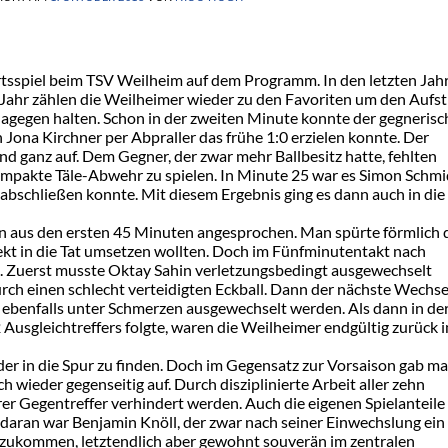
sspiel beim TSV Weilheim auf dem Programm. In den letzten Jah
s Jahr zählen die Weilheimer wieder zu den Favoriten um den Aufst
agegen halten. Schon in der zweiten Minute konnte der gegnerisc
 Jona Kirchner per Abpraller das frühe 1:0 erzielen konnte. Der
nd ganz auf. Dem Gegner, der zwar mehr Ballbesitz hatte, fehlten
 kompakte Täle-Abwehr zu spielen. In Minute 25 war es Simon Schmi
 abschließen konnte. Mit diesem Ergebnis ging es dann auch in die
n aus den ersten 45 Minuten angesprochen. Man spürte förmlich 
ekt in die Tat umsetzen wollten. Doch im Fünfminutentakt nach
. Zuerst musste Oktay Sahin verletzungsbedingt ausgewechselt
rch einen schlecht verteidigten Eckball. Dann der nächste Wechse
ebenfalls unter Schmerzen ausgewechselt werden. Als dann in de
2 Ausgleichtreffers folgte, waren die Weilheimer endgültig zurück 
er in die Spur zu finden. Doch im Gegensatz zur Vorsaison gab m
ch wieder gegenseitig auf. Durch disziplinierte Arbeit aller zehn
erer Gegentreffer verhindert werden. Auch die eigenen Spielanteile
daran war Benjamin Knöll, der zwar nach seiner Einwechslung ein
zukommen, letztendlich aber gewohnt souverän im zentralen