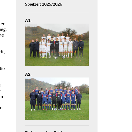
Spielzeit 2025/2026
A1:
ren
ieg.
he
dt,
die
A2:
l.
r
im
an