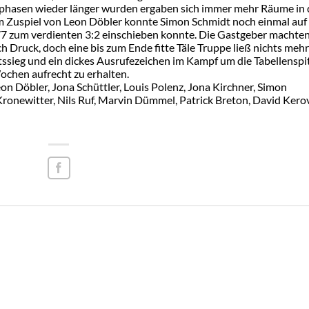
sitzphasen wieder länger wurden ergaben sich immer mehr Räume in
em Zuspiel von Leon Döbler konnte Simon Schmidt noch einmal auf
 77 zum verdienten 3:2 einschieben konnte. Die Gastgeber machten
 Druck, doch eine bis zum Ende fitte Täle Truppe ließ nichts mehr
sieg und ein dickes Ausrufezeichen im Kampf um die Tabellenspi
ochen aufrecht zu erhalten.
eon Döbler, Jona Schüttler, Louis Polenz, Jona Kirchner, Simon
Kronewitter, Nils Ruf, Marvin Dümmel, Patrick Breton, David Kerov