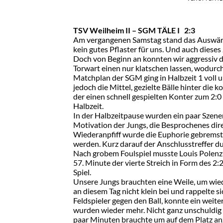
TSV Weilheim II – SGM TÄLE I 2:3
Am vergangenen Samstag stand das Auswärt
kein gutes Pflaster für uns. Und auch diese
Doch von Beginn an konnten wir aggressiv d
Torwart einen nur klatschen lassen, wodurch
Matchplan der SGM ging in Halbzeit 1 voll u
jedoch die Mittel, gezielte Bälle hinter die
der einen schnell gespielten Konter zum 2:0
Halbzeit.
In der Halbzeitpause wurden ein paar Szene
Motivation der Jungs, die Besprochenes dir
Wiederanpfiff wurde die Euphorie gebremst
werden. Kurz darauf der Anschlusstreffer du
Nach grobem Foulspiel musste Louis Polenz 
57. Minute der vierte Streich in Form des 2:
Spiel.
Unsere Jungs brauchten eine Weile, um wied
an diesem Tag nicht klein bei und rappelte si
Feldspieler gegen den Ball, konnte ein weit
wurden wieder mehr. Nicht ganz unschuldig 
paar Minuten brauchte um auf dem Platz an