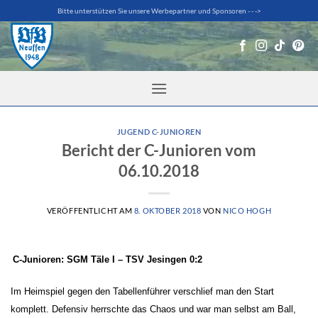
Zum
Bitte unterstützen Sie unsere Werbepartner und Sponsoren - - ->
Inhalt
springen
JUGEND C-JUNIOREN
Bericht der C-Junioren vom
06.10.2018
VERÖFFENTLICHT AM
8. OKTOBER 2018
VON
NICO HOGH
C-Junioren: SGM Täle I – TSV Jesingen 0:2
Im Heimspiel gegen den Tabellenführer verschlief man den Start
komplett. Defensiv herrschte das Chaos und war man selbst am Ball,