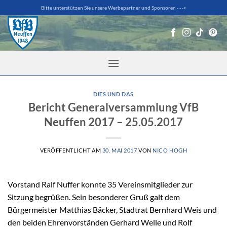
Zum
Bitte unterstützen Sie unsere Werbepartner und Sponsoren - - ->
Inhalt
springen
DIES UND DAS
Bericht Generalversammlung VfB
Neuffen 2017 – 25.05.2017
VERÖFFENTLICHT AM
30. MAI 2017
VON
NICO HOGH
Vorstand Ralf Nuffer konnte 35 Vereinsmitglieder zur
Sitzung begrüßen. Sein besonderer Gruß galt dem
Bürgermeister Matthias Bäcker, Stadtrat Bernhard Weis und
den beiden Ehrenvorständen Gerhard Welle und Rolf