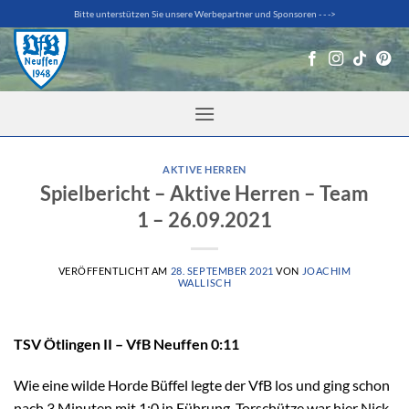
Zum
Bitte unterstützen Sie unsere Werbepartner und Sponsoren - - ->
Inhalt
springen
AKTIVE HERREN
Spielbericht – Aktive Herren – Team
1 – 26.09.2021
VERÖFFENTLICHT AM
28. SEPTEMBER 2021
VON
JOACHIM
WALLISCH
TSV Ötlingen II – VfB Neuffen 0:11
Wie eine wilde Horde Büffel legte der VfB los und ging schon
nach 3 Minuten mit 1:0 in Führung. Torschütze war hier Nick