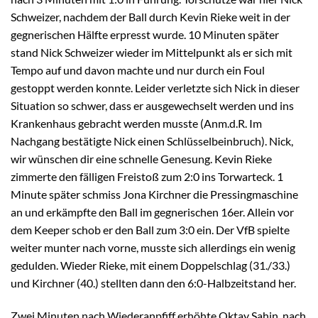
Schweizer, nachdem der Ball durch Kevin Rieke weit in der
gegnerischen Hälfte erpresst wurde. 10 Minuten später
stand Nick Schweizer wieder im Mittelpunkt als er sich mit
Tempo auf und davon machte und nur durch ein Foul
gestoppt werden konnte. Leider verletzte sich Nick in dieser
Situation so schwer, dass er ausgewechselt werden und ins
Krankenhaus gebracht werden musste (Anm.d.R. Im
Nachgang bestätigte Nick einen Schlüsselbeinbruch). Nick,
wir wünschen dir eine schnelle Genesung. Kevin Rieke
zimmerte den fälligen Freistoß zum 2:0 ins Torwarteck. 1
Minute später schmiss Jona Kirchner die Pressingmaschine
an und erkämpfte den Ball im gegnerischen 16er. Allein vor
dem Keeper schob er den Ball zum 3:0 ein. Der VfB spielte
weiter munter nach vorne, musste sich allerdings ein wenig
gedulden. Wieder Rieke, mit einem Doppelschlag (31./33.)
und Kirchner (40.) stellten dann den 6:0-Halbzeitstand her.
Zwei Minuten nach Wiederanpfiff erhöhte Oktay Sahin, nach