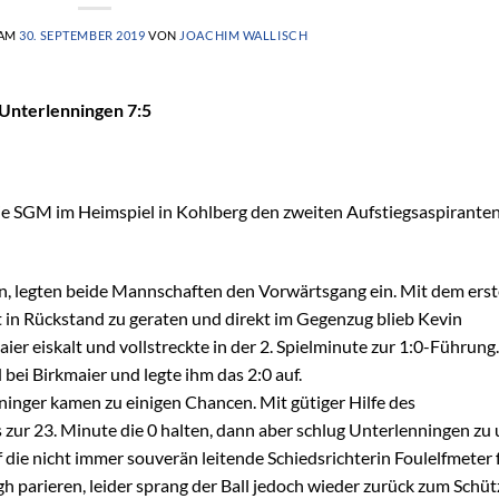
 AM
30. SEPTEMBER 2019
VON
JOACHIM WALLISCH
 Unterlenningen 7:5
ie SGM im Heimspiel in Kohlberg den zweiten Aufstiegsaspirante
n, legten beide Mannschaften den Vorwärtsgang ein. Mit dem ers
t in Rückstand zu geraten und direkt im Gegenzug blieb Kevin
r eiskalt und vollstreckte in der 2. Spielminute zur 1:0-Führung.
bei Birkmaier und legte ihm das 2:0 auf.
inger kamen zu einigen Chancen. Mit gütiger Hilfe des
 zur 23. Minute die 0 halten, dann aber schlug Unterlenningen zu
f die nicht immer souverän leitende Schiedsrichterin Foulelfmeter 
 parieren, leider sprang der Ball jedoch wieder zurück zum Schü