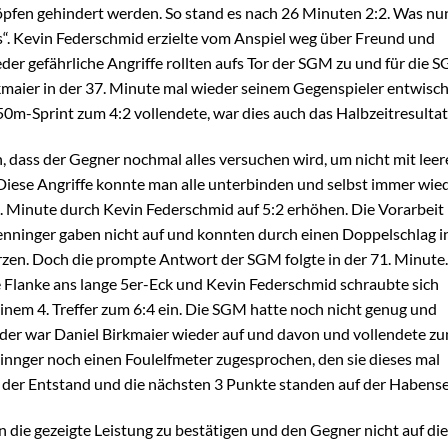
köpfen gehindert werden. So stand es nach 26 Minuten 2:2. Was nu
es“. Kevin Federschmid erzielte vom Anspiel weg über Freund und
der gefährliche Angriffe rollten aufs Tor der SGM zu und für die 
kmaier in der 37. Minute mal wieder seinem Gegenspieler entwisch
0m-Sprint zum 4:2 vollendete, war dies auch das Halbzeitresultat
n, dass der Gegner nochmal alles versuchen wird, um nicht mit lee
iese Angriffe konnte man alle unterbinden und selbst immer wie
2. Minute durch Kevin Federschmid auf 5:2 erhöhen. Die Vorarbeit
lenninger gaben nicht auf und konnten durch einen Doppelschlag i
rzen. Doch die prompte Antwort der SGM folgte in der 71. Minute.
e Flanke ans lange 5er-Eck und Kevin Federschmid schraubte sich
nem 4. Treffer zum 6:4 ein. Die SGM hatte noch nicht genug und
der war Daniel Birkmaier wieder auf und davon und vollendete z
innger noch einen Foulelfmeter zugesprochen, den sie dieses mal
h der Entstand und die nächsten 3 Punkte standen auf der Habense
ie gezeigte Leistung zu bestätigen und den Gegner nicht auf die