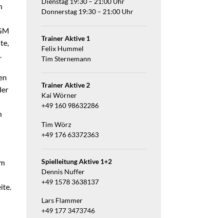
Dienstag 19:30 – 21:00 Uhr
n
Donnerstag 19:30 – 21:00 Uhr
SGM
Trainer Aktive 1
te,
Felix Hummel
.
Tim Sternemann
ren
Trainer Aktive 2
der
Kai Wörner
+49 160 98632286
n
Tim Wörz
+49 176 63372363
Spielleitung Aktive 1+2
um
Dennis Nuffer
+49 1578 3638137
ite.
Lars Flammer
+49 177 3473746