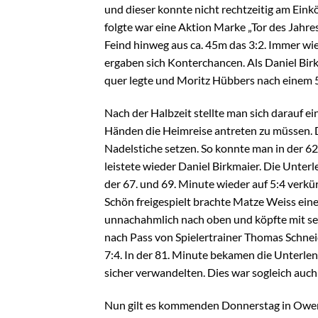
und dieser konnte nicht rechtzeitig am Ein
folgte war eine Aktion Marke „Tor des Jahr
Feind hinweg aus ca. 45m das 3:2. Immer wie
ergaben sich Konterchancen. Als Daniel Bir
quer legte und Moritz Hübbers nach einem 5
Nach der Halbzeit stellte man sich darauf ei
Händen die Heimreise antreten zu müssen. D
Nadelstiche setzen. So konnte man in der 6
leistete wieder Daniel Birkmaier. Die Unter
der 67. und 69. Minute wieder auf 5:4 verkü
Schön freigespielt brachte Matze Weiss ein
unnachahmlich nach oben und köpfte mit sei
nach Pass von Spielertrainer Thomas Schnei
7:4. In der 81. Minute bekamen die Unterlen
sicher verwandelten. Dies war sogleich auc
Nun gilt es kommenden Donnerstag in Owen d