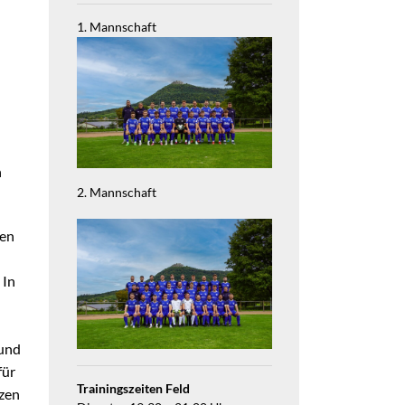
1. Mannschaft
n
2. Mannschaft
ten
 In
 und
für
Trainingszeiten Feld
tzen