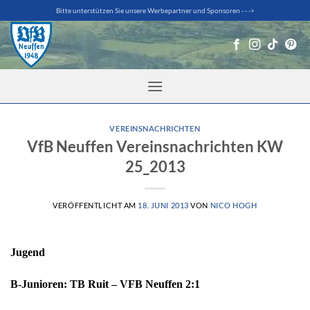
Zum
Bitte unterstützen Sie unsere Werbepartner und Sponsoren - - ->
Inhalt
springen
VEREINSNACHRICHTEN
VfB Neuffen Vereinsnachrichten KW
25_2013
VERÖFFENTLICHT AM
18. JUNI 2013
VON
NICO HOGH
Jugend
B-Junioren: TB Ruit – VFB Neuffen 2:1