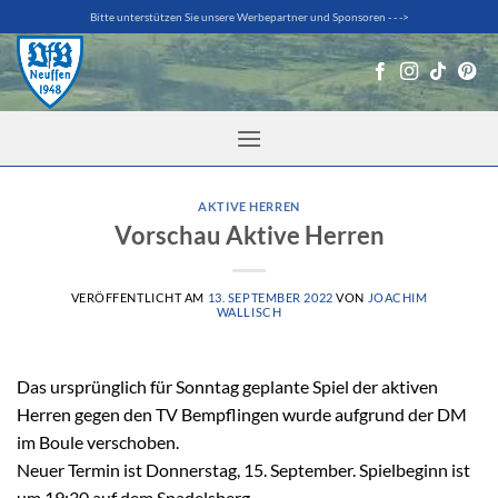
Zum
Bitte unterstützen Sie unsere Werbepartner und Sponsoren - - ->
Inhalt
springen
AKTIVE HERREN
Vorschau Aktive Herren
VERÖFFENTLICHT AM
13. SEPTEMBER 2022
VON
JOACHIM
WALLISCH
Das ursprünglich für Sonntag geplante Spiel der aktiven
Herren gegen den TV Bempflingen wurde aufgrund der DM
im Boule verschoben.
Neuer Termin ist Donnerstag, 15. September. Spielbeginn ist
um 19:30 auf dem Spadelsberg.