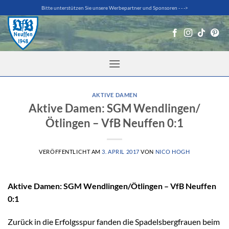
Zum
Bitte unterstützen Sie unsere Werbepartner und Sponsoren - - ->
Inhalt
springen
AKTIVE DAMEN
Aktive Damen: SGM Wendlingen/
Ötlingen – VfB Neuffen 0:1
VERÖFFENTLICHT AM
3. APRIL 2017
VON
NICO HOGH
Aktive Damen: SGM Wendlingen/Ötlingen – VfB Neuffen
0:1
Zurück in die Erfolgsspur fanden die Spadelsbergfrauen beim