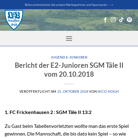
Zum
Bitte unterstützen Sie unsere Werbepartner und Sponsoren - - ->
Inhalt
springen
JUGEND E-JUNIOREN
Bericht der E2-Junioren SGM Täle II
vom 20.10.2018
VERÖFFENTLICHT AM
21. OKTOBER 2018
VON
NICO HOGH
1. FC Frickenhausen 2 : SGM Täle II 13:2
Zu Gast beim Tabellenvorletzten wollte man das erste Spiel
gewinnen. Die Mannschaft, die bis dato kein Spiel – so wie