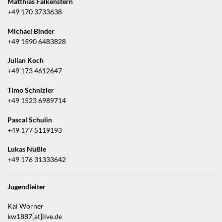
Matthias Falkenstern
+49 170 3733638
Michael Binder
+49 1590 6483828
Julian Koch
+49 173 4612647
Timo Schnizler
+49 1523 6989714
Pascal Schulin
+49 177 5119193
Lukas Nüßle
+49 176 31333642
Jugendleiter
Kai Wörner
kw1887[at]live.de