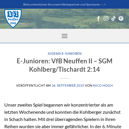
Zum
Bitte unterstützen Sie unsere Werbepartner und Sponsoren - - ->
Inhalt
springen
JUGEND E-JUNIOREN
E-Junioren: VfB Neuffen II – SGM
Kohlberg/Tischardt 2:14
VERÖFFENTLICHT AM
26. SEPTEMBER 2015
VON
NICO HOGH
Unser zweites Spiel begannen wir konzentrierter als am
letzten Wochenende und konnten die Kohlberger zunächst
in Schach halten. Mit drei überragenden Spielern in ihren
Reihen wurden sie aber immer gefährlicher. In der 6. Minute