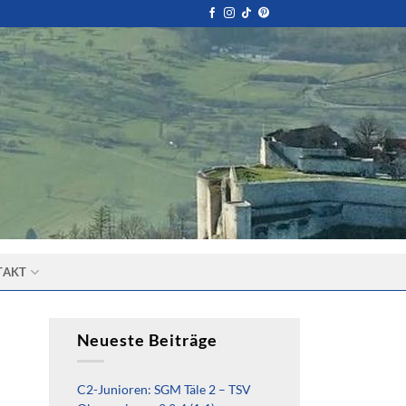
TAKT
Neueste Beiträge
C2-Junioren: SGM Täle 2 – TSV