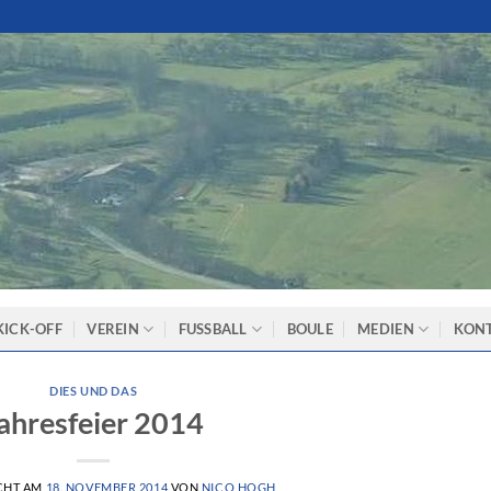
KICK-OFF
VEREIN
FUSSBALL
BOULE
MEDIEN
KON
DIES UND DAS
ahresfeier 2014
CHT AM
18. NOVEMBER 2014
VON
NICO HOGH