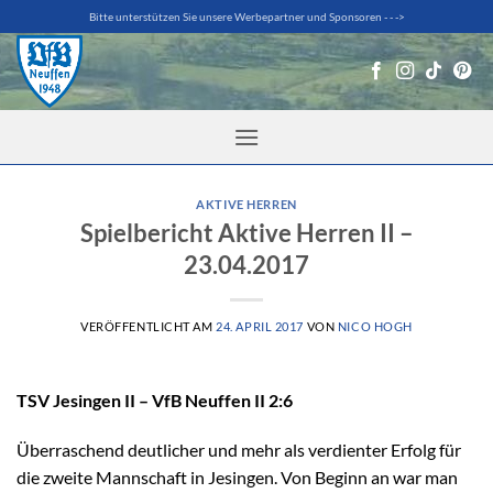
Zum
Bitte unterstützen Sie unsere Werbepartner und Sponsoren - - ->
Inhalt
springen
AKTIVE HERREN
Spielbericht Aktive Herren II –
23.04.2017
VERÖFFENTLICHT AM
24. APRIL 2017
VON
NICO HOGH
TSV Jesingen II – VfB Neuffen II 2:6
Überraschend deutlicher und mehr als verdienter Erfolg für
die zweite Mannschaft in Jesingen. Von Beginn an war man