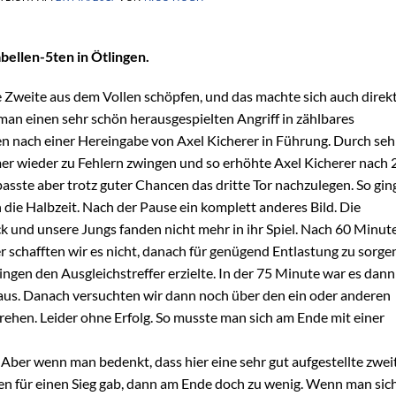
bellen-5ten in Ötlingen.
e Zweite aus dem Vollen schöpfen, und das machte sich auch direk
n einen sehr schön herausgespielten Angriff in zählbares
n nach einer Hereingabe von Axel Kicherer in Führung. Durch seh
er wieder zu Fehlern zwingen und so erhöhte Axel Kicherer nach 
asste aber trotz guter Chancen das dritte Tor nachzulegen. So gin
 die Halbzeit. Nach der Pause ein komplett anderes Bild. Die
 und unsere Jungs fanden nicht mehr in ihr Spiel. Nach 60 Minut
er schafften wir es nicht, danach für genügend Entlastung zu sorge
lingen den Ausgleichstreffer erzielte. In der 75 Minute war es dann
r aus. Danach versuchten wir dann noch über den ein oder anderen
rehen. Leider ohne Erfolg. So musste man sich am Ende mit einer
 Aber wenn man bedenkt, dass hier eine sehr gut aufgestellte zwei
n für einen Sieg gab, dann am Ende doch zu wenig. Wenn man sic