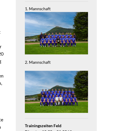
1. Mannschaft
t
r
20
g
2. Mannschaft
en
n,
te
Trainingszeiten Feld
h