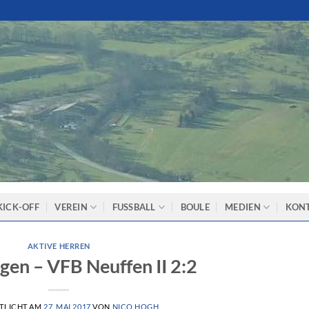
KICK-OFF
VEREIN
FUSSBALL
BOULE
MEDIEN
KON
AKTIVE HERREN
gen – VFB Neuffen II 2:2
TLICHT AM
27. MAI 2017
VON
NICO HOGH