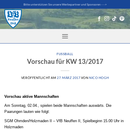
Zum
Bitte unterstützen Sie unsere Werbepartner und Sponsoren - - ->
Inhalt
springen
FUSSBALL
Vorschau für KW 13/2017
VERÖFFENTLICHT AM
27. MÄRZ 2017
VON
NICO HOGH
Vorschau aktive Mannschaften
Am Sonntag, 02.04., spielen beide Mannschaften auswärts. Die
Paarungen lauten wie folgt:
SGM Ohmden/Holzmaden II – VfB Neuffen II, Spielbeginn 15.00 Uhr in
Holzmaden